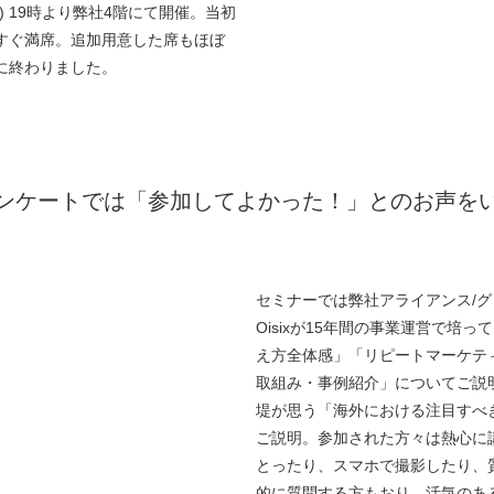
(木) 19時より弊社4階にて開催。当初
すぐ満席。追加用意した席もほぼ
に終わりました。
ンケートでは「参加してよかった！」とのお声を
セミナーでは弊社アライアンス/
Oisixが15年間の事業運営で培
え方全体感」「リピートマーケティン
取組み・事例紹介」についてご説
堤が思う「海外における注目すべ
ご説明。参加された方々は熱心に
とったり、スマホで撮影したり、
的に質問する方もおり、活気のあ