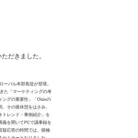
いただきました。
グローバル本部長堤が登壇。
ってきた「マーケティングの考
グの重要性」「Oisixの
明。その後休憩をはさみ、
きトレンド・事例紹介」を
講義を聞いてPCで議事録を
質疑応答の時間では、積極
るセミナーとなりました。